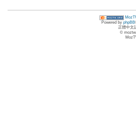
MozT
Powered by
phpBB
正體中文
© moztw
MozT