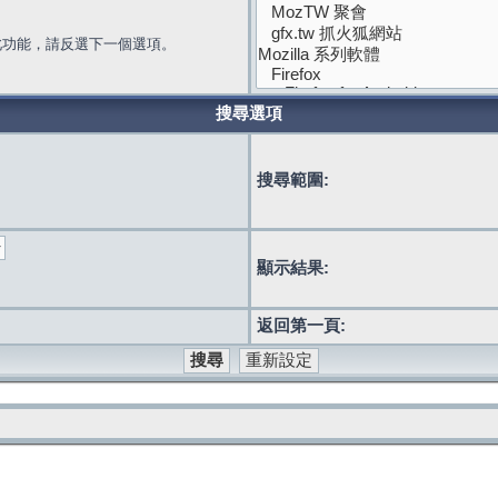
此功能，請反選下一個選項。
搜尋選項
搜尋範圍:
顯示結果:
返回第一頁: