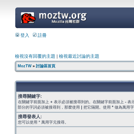
=
登入
註冊
檢視沒有回覆的主題
|
檢視最近討論的主題
MozTW
»
討論區首頁
搜尋關鍵字:
在關鍵字前面加上
+
表示必須被搜尋到的。在關鍵字前面加上
-
表
部分的字詞必須被搜尋到，那麼使用
|
把它隔開。使用
*
做為萬用字
搜尋發表人:
您可以使用 * 萬用字元搜尋。