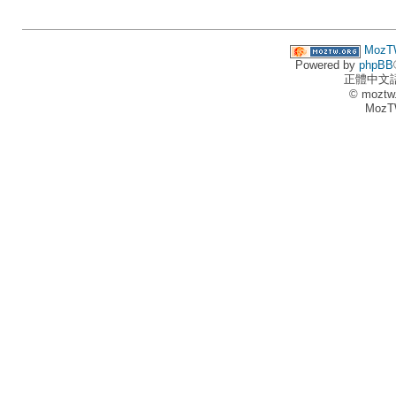
MozT
Powered by
phpBB
正體中文
© moztw
MozT