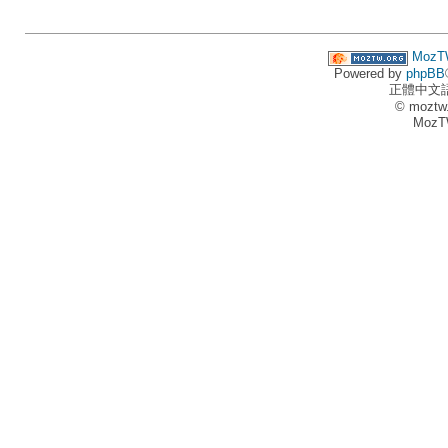
MozT
Powered by
phpBB
正體中文
© moztw
MozT