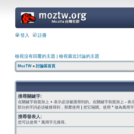
=
登入
註冊
檢視沒有回覆的主題
|
檢視最近討論的主題
MozTW
»
討論區首頁
搜尋關鍵字:
在關鍵字前面加上
+
表示必須被搜尋到的。在關鍵字前面加上
-
表
部分的字詞必須被搜尋到，那麼使用
|
把它隔開。使用
*
做為萬用字
搜尋發表人:
您可以使用 * 萬用字元搜尋。