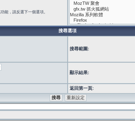
此功能，請反選下一個選項。
搜尋選項
搜尋範圍:
顯示結果:
返回第一頁: