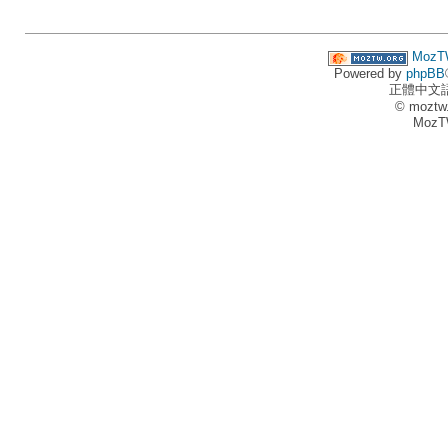
MozT
Powered by
phpBB
正體中文
© moztw
MozT