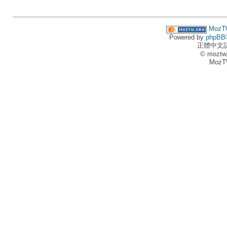
MozT
Powered by
phpBB
正體中文
© moztw
MozT