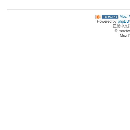
MozT
Powered by
phpBB
正體中文
© moztw
MozT