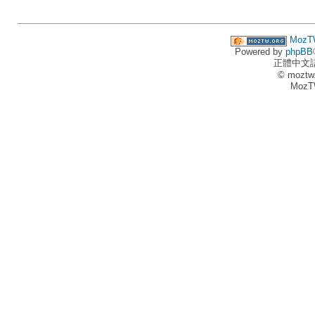
MozT
Powered by
phpBB
正體中文
© moztw
MozT