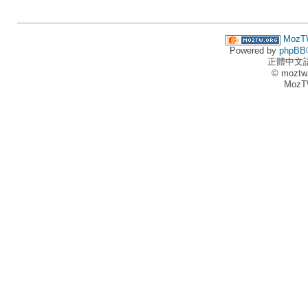
MozT
Powered by
phpBB
正體中文
© moztw
MozT