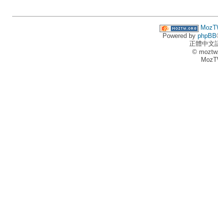
MozT
Powered by
phpBB
正體中文
© moztw
MozT