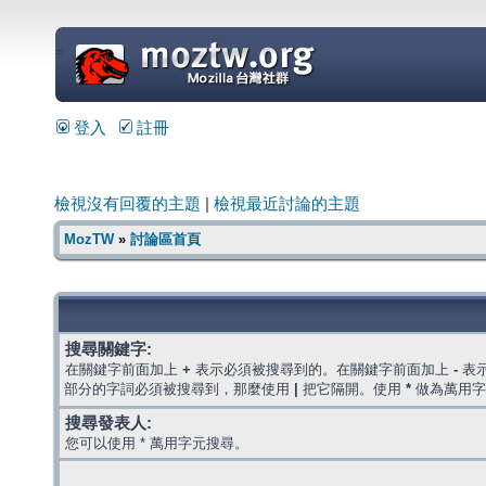
=
登入
註冊
檢視沒有回覆的主題
|
檢視最近討論的主題
MozTW
»
討論區首頁
搜尋關鍵字:
在關鍵字前面加上
+
表示必須被搜尋到的。在關鍵字前面加上
-
表
部分的字詞必須被搜尋到，那麼使用
|
把它隔開。使用
*
做為萬用字
搜尋發表人:
您可以使用 * 萬用字元搜尋。