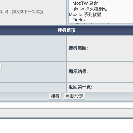
此功能，請反選下一個選項。
搜尋選項
搜尋範圍:
顯示結果:
返回第一頁: