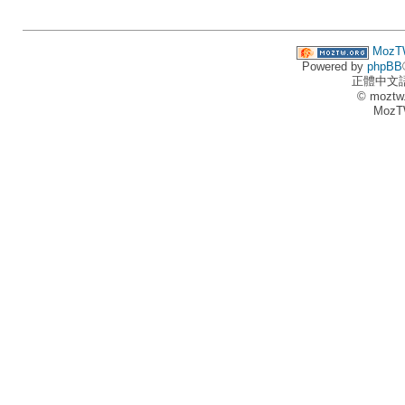
MozT
Powered by
phpBB
正體中文
© moztw
MozT