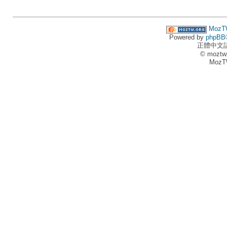
MozT
Powered by
phpBB
正體中文
© moztw
MozT