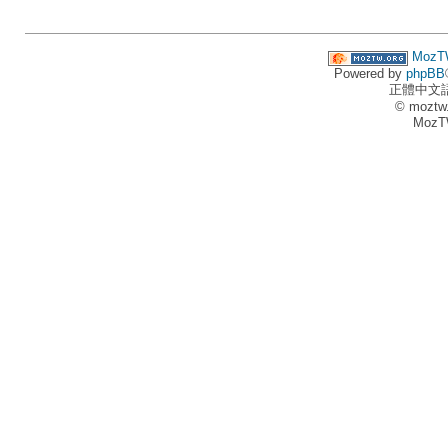
MozT
Powered by
phpBB
正體中文
© moztw
MozT