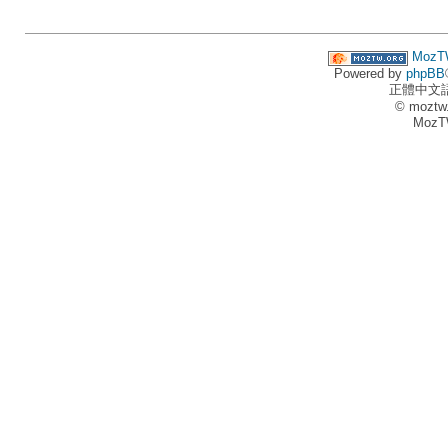
MozT
Powered by
phpBB
正體中文
© moztw
MozT