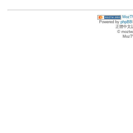
MozT
Powered by
phpBB
正體中文
© moztw
MozT