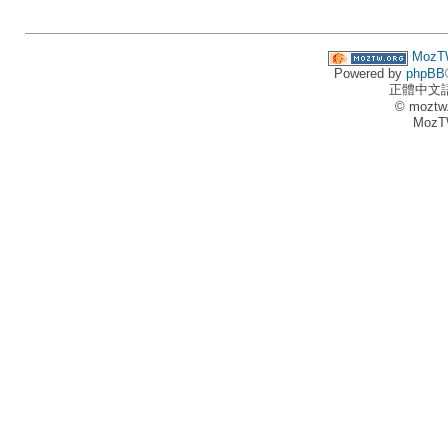
MozT
Powered by
phpBB
正體中文
© moztw
MozT