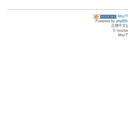
MozT
Powered by
phpBB
正體中文
© moztw
MozT