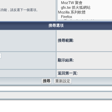
此功能，請反選下一個選項。
搜尋選項
搜尋範圍:
顯示結果:
返回第一頁: