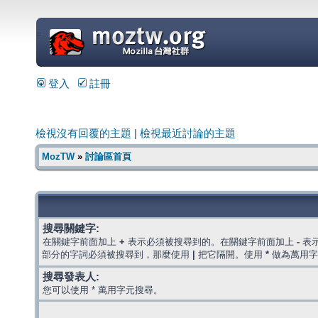
=
登入
註冊
檢視沒有回覆的主題
|
檢視最近討論的主題
MozTW
»
討論區首頁
搜尋關鍵字:
在關鍵字前面加上
+
表示必須被搜尋到的。在關鍵字前面加上
-
表
部分的字詞必須被搜尋到，那麼使用
|
把它隔開。使用
*
做為萬用字
搜尋發表人:
您可以使用 * 萬用字元搜尋。