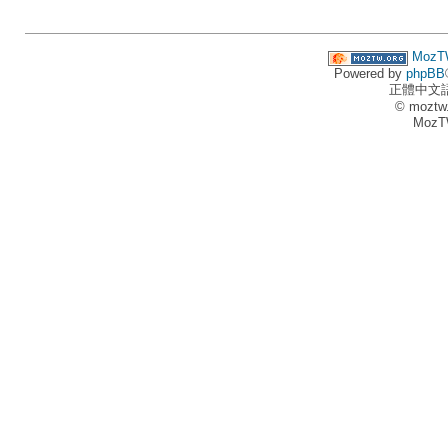
MozT
Powered by
phpBB
正體中文
© moztw
MozT