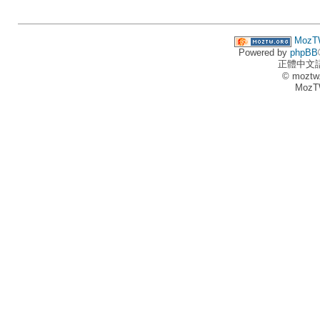
MozT
Powered by
phpBB
正體中文
© moztw
MozT