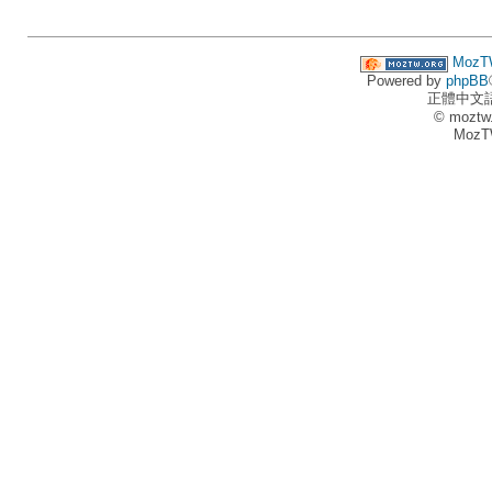
MozT
Powered by
phpBB
正體中文
© moztw
MozT