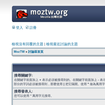
=
登入
註冊
檢視沒有回覆的主題
|
檢視最近討論的主題
MozTW
»
討論區首頁
搜尋關鍵字:
在關鍵字前面加上
+
表示必須被搜尋到的。在關鍵字前面加上
-
表
部分的字詞必須被搜尋到，那麼使用
|
把它隔開。使用
*
做為萬用字
搜尋發表人:
您可以使用 * 萬用字元搜尋。