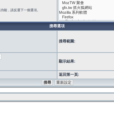
此功能，請反選下一個選項。
搜尋選項
搜尋範圍:
顯示結果:
返回第一頁: