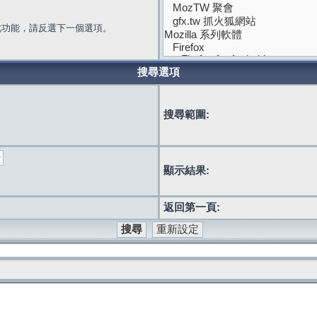
此功能，請反選下一個選項。
搜尋選項
搜尋範圍:
顯示結果:
返回第一頁: