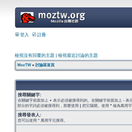
=
登入
註冊
檢視沒有回覆的主題
|
檢視最近討論的主題
MozTW
»
討論區首頁
搜尋關鍵字:
在關鍵字前面加上
+
表示必須被搜尋到的。在關鍵字前面加上
-
表
部分的字詞必須被搜尋到，那麼使用
|
把它隔開。使用
*
做為萬用字
搜尋發表人:
您可以使用 * 萬用字元搜尋。