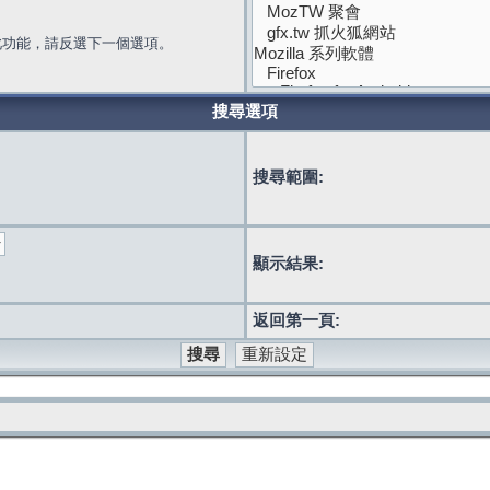
此功能，請反選下一個選項。
搜尋選項
搜尋範圍:
顯示結果:
返回第一頁: