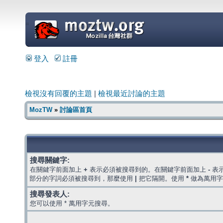
=
登入
註冊
檢視沒有回覆的主題
|
檢視最近討論的主題
MozTW
»
討論區首頁
搜尋關鍵字:
在關鍵字前面加上
+
表示必須被搜尋到的。在關鍵字前面加上
-
表
部分的字詞必須被搜尋到，那麼使用
|
把它隔開。使用
*
做為萬用字
搜尋發表人:
您可以使用 * 萬用字元搜尋。