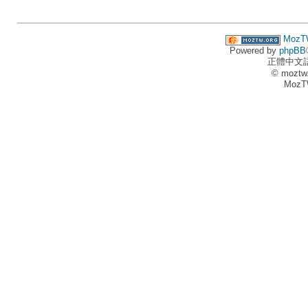
MozT
Powered by
phpBB
正體中文
© moztw
MozT