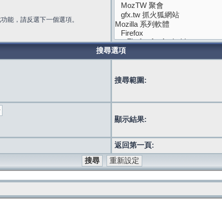
此功能，請反選下一個選項。
搜尋選項
搜尋範圍:
顯示結果:
返回第一頁: