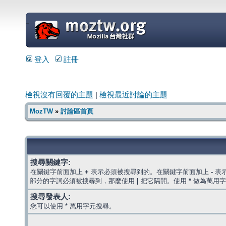
=
登入
註冊
檢視沒有回覆的主題
|
檢視最近討論的主題
MozTW
»
討論區首頁
搜尋關鍵字:
在關鍵字前面加上
+
表示必須被搜尋到的。在關鍵字前面加上
-
表
部分的字詞必須被搜尋到，那麼使用
|
把它隔開。使用
*
做為萬用字
搜尋發表人:
您可以使用 * 萬用字元搜尋。