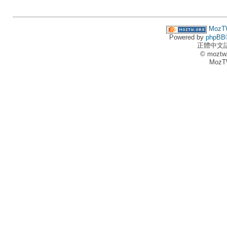
MozT
Powered by
phpBB
正體中文
© moztw
MozT