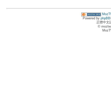
MozT
Powered by
phpBB
正體中文
© moztw
MozT