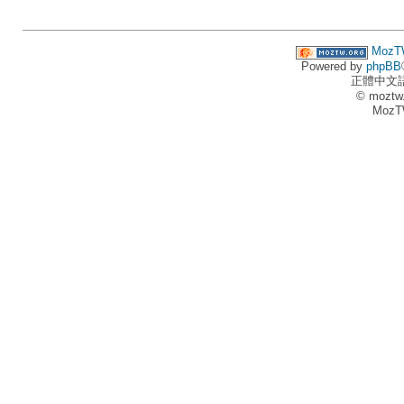
MozT
Powered by
phpBB
正體中文
© moztw
MozT