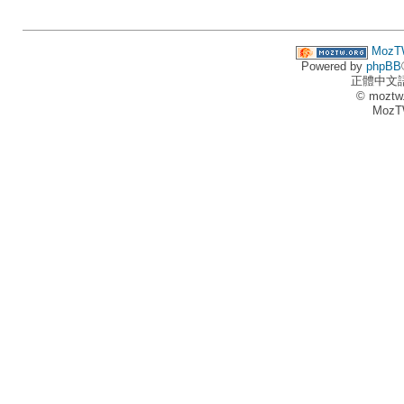
MozT
Powered by
phpBB
正體中文
© moztw
MozT