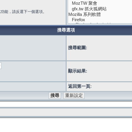
此功能，請反選下一個選項。
搜尋選項
搜尋範圍:
顯示結果:
返回第一頁: