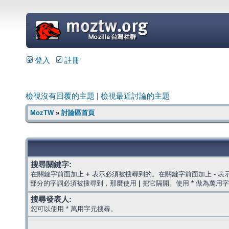
=
登入
註冊
檢視沒有回覆的主題
|
檢視最近討論的主題
MozTW
»
討論區首頁
搜尋關鍵字:
在關鍵字前面加上
+
表示必須被搜尋到的。在關鍵字前面加上
-
表
部分的字詞必須被搜尋到，那麼使用
|
把它隔開。使用
*
做為萬用字
搜尋發表人:
您可以使用 * 萬用字元搜尋。