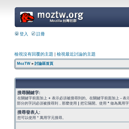
=
登入
註冊
檢視沒有回覆的主題
|
檢視最近討論的主題
MozTW
»
討論區首頁
搜尋關鍵字:
在關鍵字前面加上
+
表示必須被搜尋到的。在關鍵字前面加上
-
表
部分的字詞必須被搜尋到，那麼使用
|
把它隔開。使用
*
做為萬用字
搜尋發表人:
您可以使用 * 萬用字元搜尋。