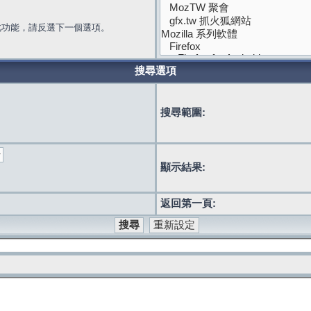
此功能，請反選下一個選項。
搜尋選項
搜尋範圍:
顯示結果:
返回第一頁: