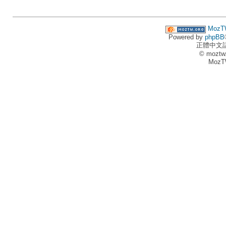
MozT
Powered by
phpBB
正體中文
© moztw
MozT