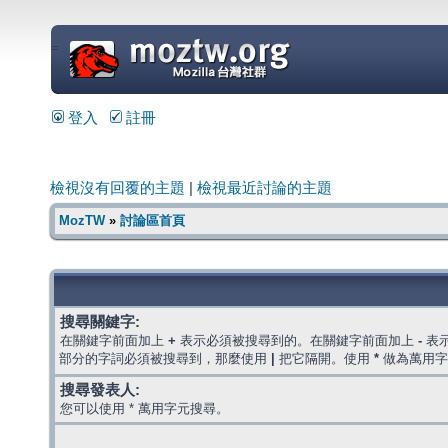
=
登入
註冊
檢視沒有回覆的主題
|
檢視最近討論的主題
MozTW
»
討論區首頁
搜尋關鍵字:
在關鍵字前面加上
+
表示必須被搜尋到的。在關鍵字前面加上
-
表
部分的字詞必須被搜尋到，那麼使用
|
把它隔開。使用
*
做為萬用字
搜尋發表人:
您可以使用 * 萬用字元搜尋。