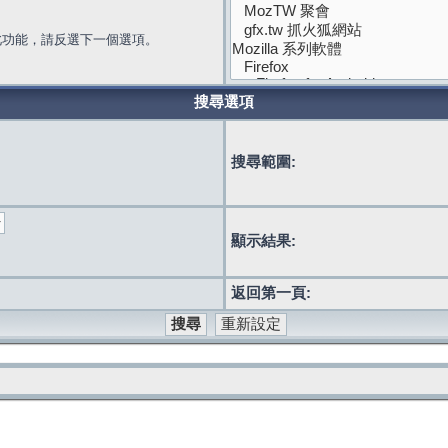
此功能，請反選下一個選項。
搜尋選項
搜尋範圍:
顯示結果:
返回第一頁: