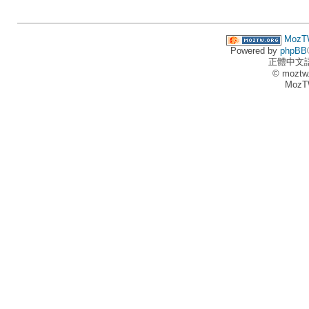
MozT
Powered by
phpBB
正體中文
© moztw
MozT