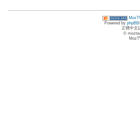
MozT
Powered by
phpBB
正體中文
© moztw
MozT