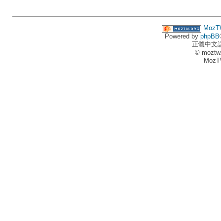
MozT
Powered by
phpBB
正體中文
© moztw
MozT