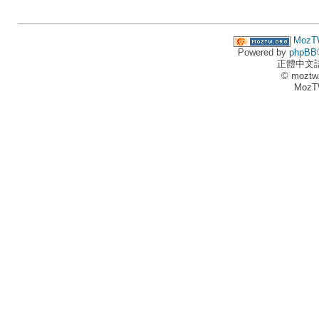
MozT
Powered by
phpBB
正體中文
© moztw
MozT