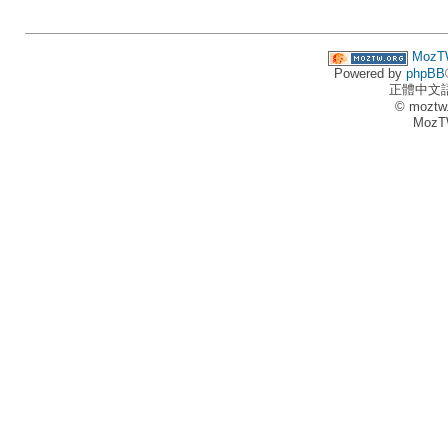
MozT
Powered by
phpBB
正體中文
© moztw
MozT