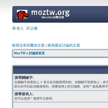
=
登入
註冊
檢視沒有回覆的主題
|
檢視最近討論的主題
MozTW
»
討論區首頁
搜尋關鍵字:
在關鍵字前面加上
+
表示必須被搜尋到的。在關鍵字前面加上
-
表
部分的字詞必須被搜尋到，那麼使用
|
把它隔開。使用
*
做為萬用字
搜尋發表人:
您可以使用 * 萬用字元搜尋。