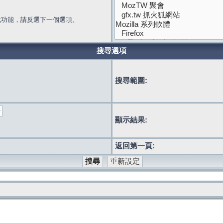
此功能，請反選下一個選項。
搜尋選項
搜尋範圍:
顯示結果:
返回第一頁: