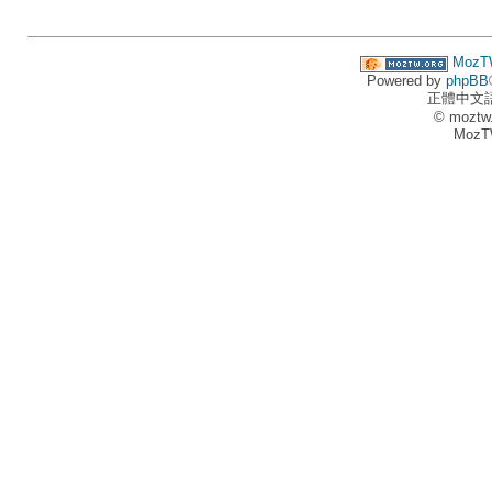
MozT
Powered by
phpBB
正體中文
© moztw
MozT