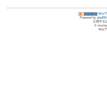
MozT
Powered by
phpBB
正體中文
© moztw
MozT