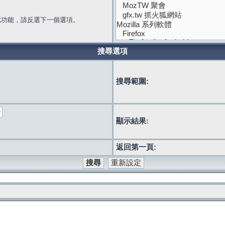
此功能，請反選下一個選項。
搜尋選項
搜尋範圍:
顯示結果:
返回第一頁: