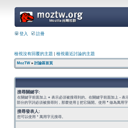
=
登入
註冊
檢視沒有回覆的主題
|
檢視最近討論的主題
MozTW
»
討論區首頁
搜尋關鍵字:
在關鍵字前面加上
+
表示必須被搜尋到的。在關鍵字前面加上
-
表
部分的字詞必須被搜尋到，那麼使用
|
把它隔開。使用
*
做為萬用字
搜尋發表人:
您可以使用 * 萬用字元搜尋。