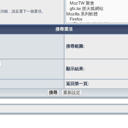
此功能，請反選下一個選項。
搜尋選項
搜尋範圍:
顯示結果:
返回第一頁: