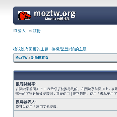
=
登入
註冊
檢視沒有回覆的主題
|
檢視最近討論的主題
MozTW
»
討論區首頁
搜尋關鍵字:
在關鍵字前面加上
+
表示必須被搜尋到的。在關鍵字前面加上
-
表
部分的字詞必須被搜尋到，那麼使用
|
把它隔開。使用
*
做為萬用字
搜尋發表人:
您可以使用 * 萬用字元搜尋。