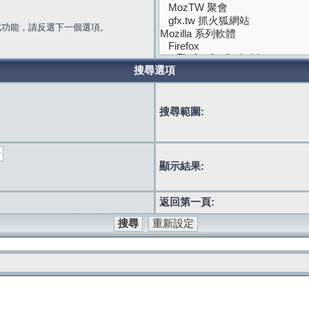
此功能，請反選下一個選項。
搜尋選項
搜尋範圍:
顯示結果:
返回第一頁: