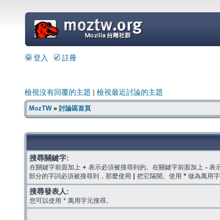
=
登入
註冊
檢視沒有回覆的主題
|
檢視最近討論的主題
MozTW
»
討論區首頁
搜尋關鍵字:
在關鍵字前面加上
+
表示必須被搜尋到的。在關鍵字前面加上
-
表
部分的字詞必須被搜尋到，那麼使用
|
把它隔開。使用
*
做為萬用字
搜尋發表人:
您可以使用 * 萬用字元搜尋。