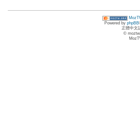
MozT
Powered by
phpBB
正體中文
© moztw
MozT