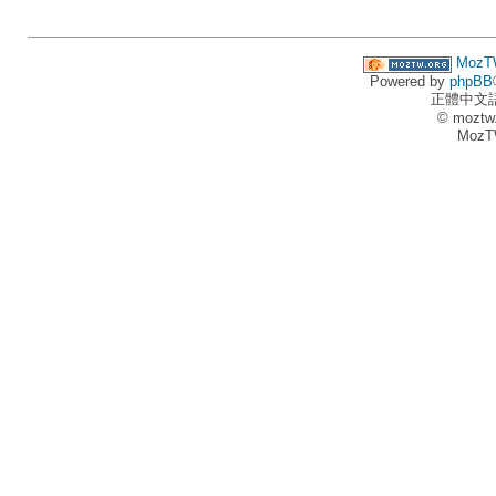
MozT
Powered by
phpBB
正體中文
© moztw
MozT