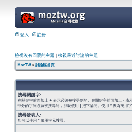
=
登入
註冊
檢視沒有回覆的主題
|
檢視最近討論的主題
MozTW
»
討論區首頁
搜尋關鍵字:
在關鍵字前面加上
+
表示必須被搜尋到的。在關鍵字前面加上
-
表
部分的字詞必須被搜尋到，那麼使用
|
把它隔開。使用
*
做為萬用字
搜尋發表人:
您可以使用 * 萬用字元搜尋。