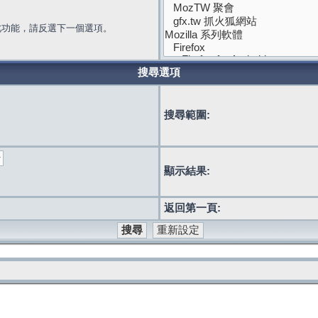
此功能，請反選下一個選項。
搜尋選項
搜尋範圍:
顯示結果:
返回第一頁: